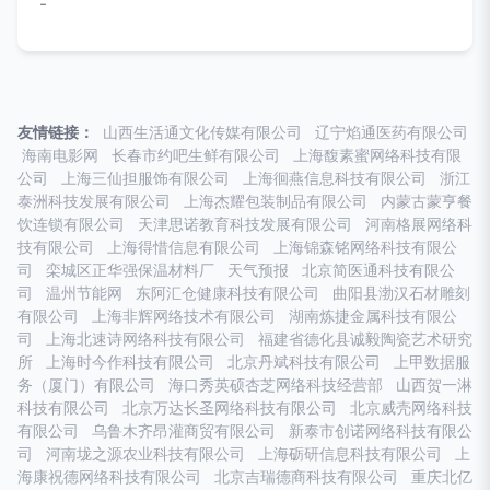
-
友情链接：
山西生活通文化传媒有限公司
辽宁焰通医药有限公司
海南电影网
长春市约吧生鲜有限公司
上海馥素蜜网络科技有限
公司
上海三仙担服饰有限公司
上海徊燕信息科技有限公司
浙江
泰洲科技发展有限公司
上海杰耀包装制品有限公司
内蒙古蒙亨餐
饮连锁有限公司
天津思诺教育科技发展有限公司
河南格展网络科
技有限公司
上海得惜信息有限公司
上海锦森铭网络科技有限公
司
栾城区正华强保温材料厂
天气预报
北京简医通科技有限公
司
温州节能网
东阿汇仓健康科技有限公司
曲阳县渤汉石材雕刻
有限公司
上海非辉网络技术有限公司
湖南炼捷金属科技有限公
司
上海北速诗网络科技有限公司
福建省德化县诚毅陶瓷艺术研究
所
上海时今作科技有限公司
北京丹斌科技有限公司
上甲数据服
务（厦门）有限公司
海口秀英硕杏芝网络科技经营部
山西贺一淋
科技有限公司
北京万达长圣网络科技有限公司
北京威壳网络科技
有限公司
乌鲁木齐昂灌商贸有限公司
新泰市创诺网络科技有限公
司
河南垅之源农业科技有限公司
上海砺研信息科技有限公司
上
海康祝德网络科技有限公司
北京吉瑞德商科技有限公司
重庆北亿