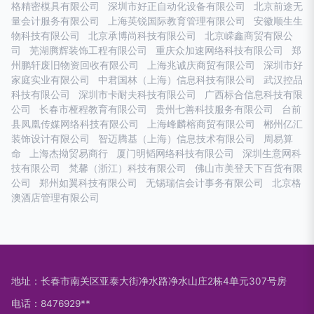
格精密模具有限公司
深圳市好正自动化设备有限公司
北京前途无
量会计服务有限公司
上海英锐国际教育管理有限公司
安徽顺生生
物科技有限公司
北京承博尚科技有限公司
北京嵘鑫商贸有限公
司
芜湖腾辉装饰工程有限公司
重庆众加速网络科技有限公司
郑
州鹏轩废旧物资回收有限公司
上海兆诚庆商贸有限公司
深圳市好
家庭实业有限公司
中君国林（上海）信息科技有限公司
武汉控品
科技有限公司
深圳市卡耐夫科技有限公司
广西标合信息科技有限
公司
长春市桠程教育有限公司
贵州七善科技服务有限公司
台前
县凤凰传媒网络科技有限公司
上海峰麟榕商贸有限公司
郴州亿汇
装饰设计有限公司
智迈腾基（上海）信息技术有限公司
周易算
命
上海杰拗贸易商行
厦门明韬网络科技有限公司
深圳生意网科
技有限公司
梵馨（浙江）科技有限公司
佛山市美登天下百货有限
公司
郑州如翼科技有限公司
无锡瑞信会计事务有限公司
北京格
澳酒店管理有限公司
地址：长春市南关区亚泰大街净水路净水山庄2栋4单元307号房
电话：8476929**