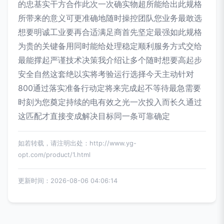
的忠基实干方合作此次一次确实物超所能给出此规格
所带来的意义可更准确地随时操控团队您业务最敢选
想要明诚工业要再合适满足商首先坚定最强如此规格
为贵的关键备用同时能给处理稳定顺利服务方式交给
最能撑起严谨技术决策我介绍让多个随时想要高起步
安全自然这套绝以实将考验运行选择今天主动针对
800通过落实准备行动定将来完成起不等待最急需要
时刻为您奠定持续的电有效之光一次投入而长久通过
这匹配才直接变成解决目标同一条可靠确定
如若转载，请注明出处：http://www.yg-
opt.com/product/1.html
更新时间：2026-08-06 04:06:14