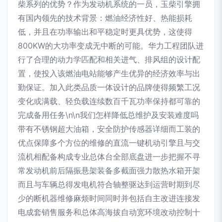
柴系列的优势？作为发动机系统的一员，玉柴引擎拥
有国内领先的技术背景：燃油经济性好、热能损耗
低，并且在功率输出和平稳定时更具优势，这使得
800KW的大功率变成无中断的可能。华力工程团队进
行了合理的动力学匹配和相关进气、排风组的设计配
置，使投入该燃油电站能够产生优异的经济效率与出
勤保证。加入此类品质一体设计的品牌使得频繁工况
变化或满载、轻负载连续数百千瓦功率保持都可靠的
完成备用任务\n\n我们怎样降低总维护及安装难度吗
带有不锈钢超大油箱，安全防护传感器详细而工装的
优点保障多个方位的维修的直流一键机动引擎且与交
流机相配备构成专业总体台全部底盘进一步把握不寻
常发动机前后隔振悬架装备多截面强力散热水箱开架
而且与车辆总得发电机符合轴整驱达到运营时期到尽
少的断机器维修麻烦时间同时并包括自主改进连接发
电成套销售服务和总体高海拔自动宽环境改动控制十